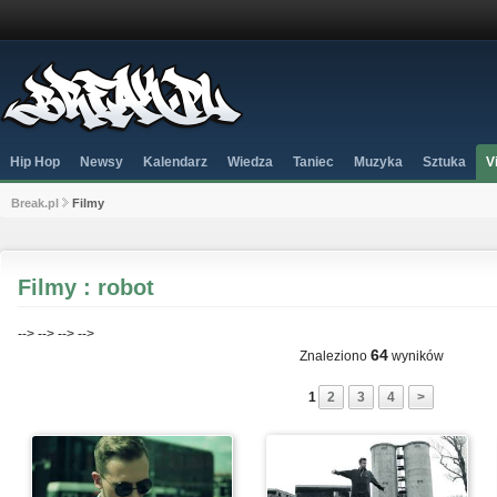
Hip Hop
Newsy
Kalendarz
Wiedza
Taniec
Muzyka
Sztuka
V
Break.pl
Filmy
Filmy : robot
-->
-->
-->
-->
64
Znaleziono
wyników
1
2
3
4
>