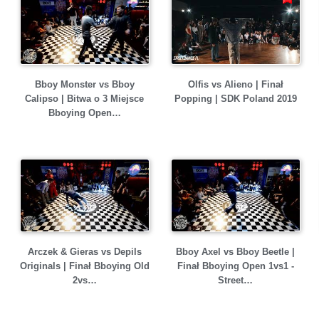
Bboy Monster vs Bboy
Olfis vs Alieno | Finał
Calipso | Bitwa o 3 Miejsce
Popping | SDK Poland 2019
Bboying Open…
Arczek & Gieras vs Depils
Bboy Axel vs Bboy Beetle |
Originals | Finał Bboying Old
Finał Bboying Open 1vs1 -
2vs…
Street…