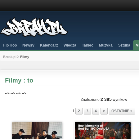
Hip Hop
Newsy
Kalendarz
Wiedza
Taniec
Muzyka
Sztuka
V
Break.pl
Filmy
Filmy : to
-->
-->
-->
-->
2 385
Znaleziono
wyników
1
2
3
4
>
OSTATNIE »