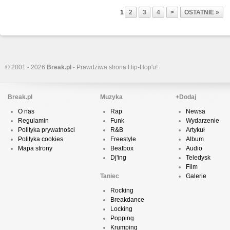
1
2
3
4
>
OSTATNIE »
© 2001 - 2026
Break.pl
- Prawdziwa strona Hip-Hop'u!
Break.pl
Muzyka
+Dodaj
O nas
Rap
Newsa
Regulamin
Funk
Wydarzenie
Polityka prywatności
R&B
Artykuł
Polityka cookies
Freestyle
Album
Mapa strony
Beatbox
Audio
Dj'ing
Teledysk
Film
Taniec
Galerie
Rocking
Breakdance
Locking
Popping
Krumping