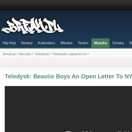
Hip Hop
Newsy
Kalendarz
Wiedza
Taniec
Muzyka
Sztuka
V
Break.pl
Muzyka
Teledyski
Teledyski zagraniczne
Teledysk: Beastie Boys An Open Letter To N