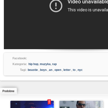
Facebook:
Kategoria:
hip hop
,
muzyka
,
rap
Tagi:
beastie
,
boys
,
an
,
open
,
letter
,
to
,
nyc
Podobne