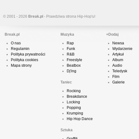
© 2001 - 2026
Break.pl
- Prawdziwa strona Hip-Hop'u!
Break.pl
Muzyka
+Dodaj
O nas
Rap
Newsa
Regulamin
Funk
Wydarzenie
Polityka prywatności
R&B
Artykuł
Polityka cookies
Freestyle
Album
Mapa strony
Beatbox
Audio
Dj'ing
Teledysk
Film
Taniec
Galerie
Rocking
Breakdance
Locking
Popping
Krumping
Hip Hop Dance
Sztuka
Graffiti