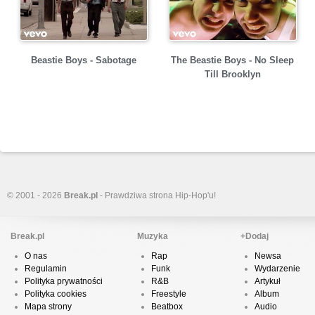
Beastie Boys - Sabotage
The Beastie Boys - No Sleep
Till Brooklyn
© 2001 - 2026
Break.pl
- Prawdziwa strona Hip-Hop'u!
Break.pl
Muzyka
+Dodaj
O nas
Rap
Newsa
Regulamin
Funk
Wydarzenie
Polityka prywatności
R&B
Artykuł
Polityka cookies
Freestyle
Album
Mapa strony
Beatbox
Audio