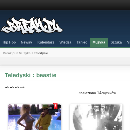
Hip Hop
Newsy
Kalendarz
Wiedza
Taniec
Muzyka
Sztuka
V
Break.pl
Muzyka
Teledyski
Teledyski : beastie
-->
-->
-->
-->
14
Znaleziono
wyników