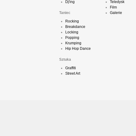
Dj'ing
Teledysk
Film
Taniec
Galerie
Rocking
Breakdance
Locking
Popping
Krumping
Hip Hop Dance
Sztuka
Graffiti
Street Art