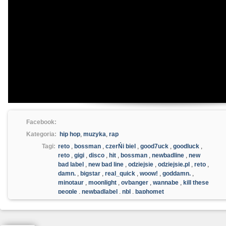
Facebook:
Kategoria:
hip hop
,
muzyka
,
rap
Tagi:
reto
,
bossman
,
czerŃi biel
,
good7uck
,
goodluck
,
reto
,
gigi
,
disco
,
hit
,
bossman
,
newbadline
,
new
bad label
,
new bad line
,
odziejsie
,
odziejsie.pl
,
reto
,
damn.
,
bigstar
,
real_quick
,
woow!
,
goddamn.
,
minotaur
,
moonlight
,
ovbanger
,
wannabe
,
kill these
people
,
newbadlabel
,
nbl
,
baphomet