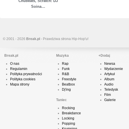
Chubeats, Scratch: DJ
Soina…
© 2001 - 2026
Break.pl
- Prawdziwa strona Hip-Hop'u!
Break.pl
Muzyka
+Dodaj
O nas
Rap
Newsa
Regulamin
Funk
Wydarzenie
Polityka prywatności
R&B
Artykuł
Polityka cookies
Freestyle
Album
Mapa strony
Beatbox
Audio
Dj'ing
Teledysk
Film
Taniec
Galerie
Rocking
Breakdance
Locking
Popping
Krumping