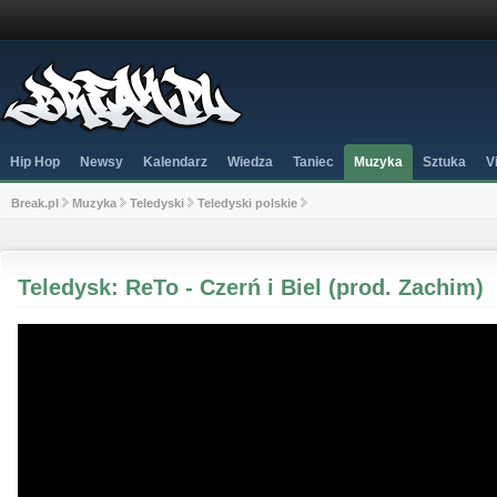
Hip Hop
Newsy
Kalendarz
Wiedza
Taniec
Muzyka
Sztuka
V
Break.pl
Muzyka
Teledyski
Teledyski polskie
Teledysk: ReTo - Czerń i Biel (prod. Zachim)