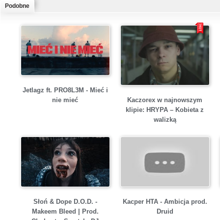
Podobne
Jetlagz ft. PRO8L3M - Mieć i
Kaczorex w najnowszym
nie mieć
klipie: HRYPA – Kobieta z
walizką
Słoń & Dope D.O.D. -
Kacper HTA - Ambicja prod.
Makeem Bleed | Prod.
Druid