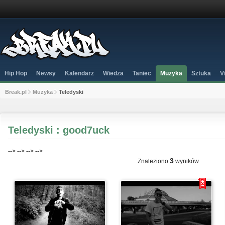
Hip Hop
Newsy
Kalendarz
Wiedza
Taniec
Muzyka
Sztuka
V
Break.pl
Muzyka
Teledyski
Teledyski : good7uck
-->
-->
-->
-->
3
Znaleziono
wyników