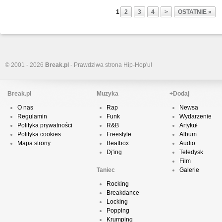
1
2
3
4
>
OSTATNIE »
© 2001 - 2026
Break.pl
- Prawdziwa strona Hip-Hop'u!
Break.pl
Muzyka
+Dodaj
O nas
Rap
Newsa
Regulamin
Funk
Wydarzenie
Polityka prywatności
R&B
Artykuł
Polityka cookies
Freestyle
Album
Mapa strony
Beatbox
Audio
Dj'ing
Teledysk
Film
Taniec
Galerie
Rocking
Breakdance
Locking
Popping
Krumping