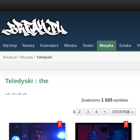
Hip Hop
Newsy
Kalendarz
Wiedza
Taniec
Muzyka
Sztuka
V
Break.pl
Muzyka
Teledyski
Teledyski : the
-->
-->
-->
-->
1 025
Znaleziono
wyników
1
2
3
4
>
OSTATNIE »