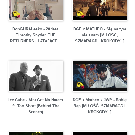
DonGURALesko - 20 feat.
DGE x MATHEO - Się na tym
Timothy Snyder, THE
nie znam [MIŁOŚĆ,
RETURNERS | LATAJĄCE…
SZMARAGD i KROKODYL]
Ice Cube - Aint Got No Haters
DGE x Matheo x JWP - Robię
ft. Too Short (Behind The
Rap [MIŁOŚĆ, SZMARAGD i
Scenes)
KROKODYL]