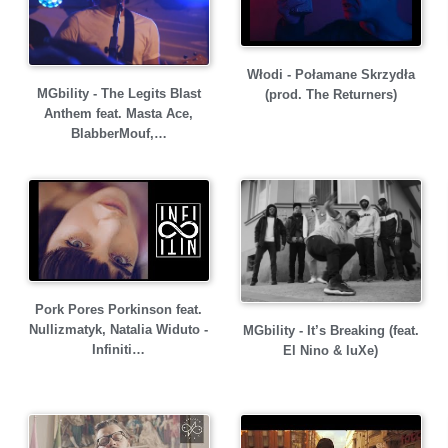
Włodi - Połamane Skrzydła
MGbility - The Legits Blast
(prod. The Returners)
Anthem feat. Masta Ace,
BlabberMouf,…
Pork Pores Porkinson feat.
Nullizmatyk, Natalia Widuto -
MGbility - It’s Breaking (feat.
Infiniti…
El Nino & luXe)