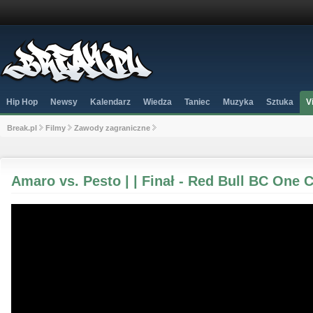
Hip Hop
Newsy
Kalendarz
Wiedza
Taniec
Muzyka
Sztuka
V
Break.pl
Filmy
Zawody zagraniczne
Amaro vs. Pesto | | Finał - Red Bull BC One C