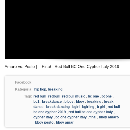
Amaro vs. Pesto | | Finał - Red Bull BC One Cypher Italy 2019
Facebook:
Kategoria:
hip hop
,
breaking
Tagi:
red bull
,
redbull
,
red bull music
,
bc one
,
bcone
,
bc1
,
breakdance
,
b boy
,
bboy
,
breaking
,
break
dance
,
break dancing
,
bgirl
,
bgirling
,
b girl
,
red bull
bc one cypher 2019
,
red bull bc one cypher italy
,
cypher italy
,
bc one cypher italy
,
final
,
bboy amaro
,
bboy pesto
,
bboy amar