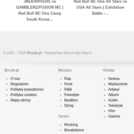
JINJO/RIVERS vs
Red Bull BC One All Stars vs
GAMBLERZ/FUSION MC |
USA All Stars | Exhibition
Red Bull BC One Camp
Battle -…
South Korea…
© 2001 - 2026
Break.pl
- Prawdziwa strona Hip-Hop'u!
Break.pl
Muzyka
+Dodaj
O nas
Rap
Newsa
Regulamin
Funk
Wydarzenie
Polityka prywatności
R&B
Artykuł
Polityka cookies
Freestyle
Album
Mapa strony
Beatbox
Audio
Dj'ing
Teledysk
Film
Taniec
Galerie
Rocking
Breakdance