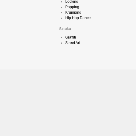
Locking
Popping
Krumping
Hip Hop Dance
Sztuka
Graffiti
Street Art