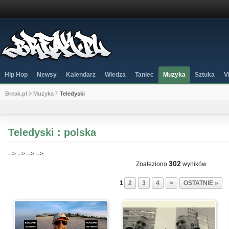
Hip Hop
Newsy
Kalendarz
Wiedza
Taniec
Muzyka
Sztuka
V
Break.pl
Muzyka
Teledyski
Teledyski : polska
-->
-->
-->
-->
302
Znaleziono
wyników
1
2
3
4
>
OSTATNIE »