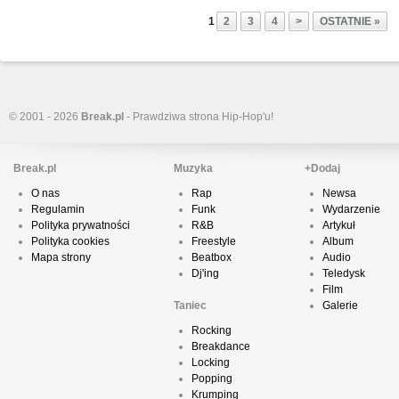
1
2
3
4
>
OSTATNIE »
© 2001 - 2026
Break.pl
- Prawdziwa strona Hip-Hop'u!
Break.pl
Muzyka
+Dodaj
O nas
Rap
Newsa
Regulamin
Funk
Wydarzenie
Polityka prywatności
R&B
Artykuł
Polityka cookies
Freestyle
Album
Mapa strony
Beatbox
Audio
Dj'ing
Teledysk
Film
Taniec
Galerie
Rocking
Breakdance
Locking
Popping
Krumping