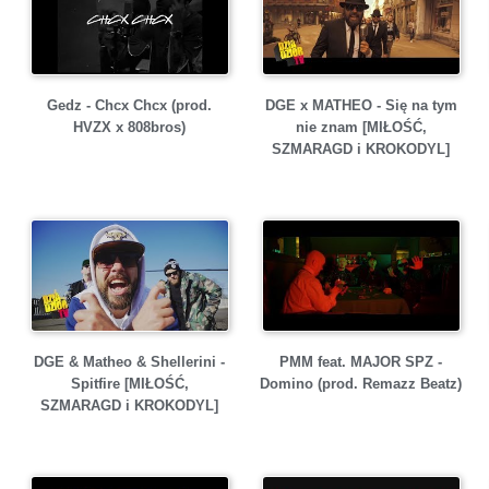
Gedz - Chcx Chcx (prod.
DGE x MATHEO - Się na tym
HVZX x 808bros)
nie znam [MIŁOŚĆ,
SZMARAGD i KROKODYL]
DGE & Matheo & Shellerini -
PMM feat. MAJOR SPZ -
Spitfire [MIŁOŚĆ,
Domino (prod. Remazz Beatz)
SZMARAGD i KROKODYL]