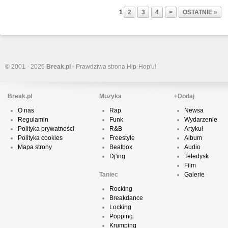
1
2
3
4
>
OSTATNIE »
© 2001 - 2026
Break.pl
- Prawdziwa strona Hip-Hop'u!
Break.pl
Muzyka
+Dodaj
O nas
Rap
Newsa
Regulamin
Funk
Wydarzenie
Polityka prywatności
R&B
Artykuł
Polityka cookies
Freestyle
Album
Mapa strony
Beatbox
Audio
Dj'ing
Teledysk
Film
Taniec
Galerie
Rocking
Breakdance
Locking
Popping
Krumping