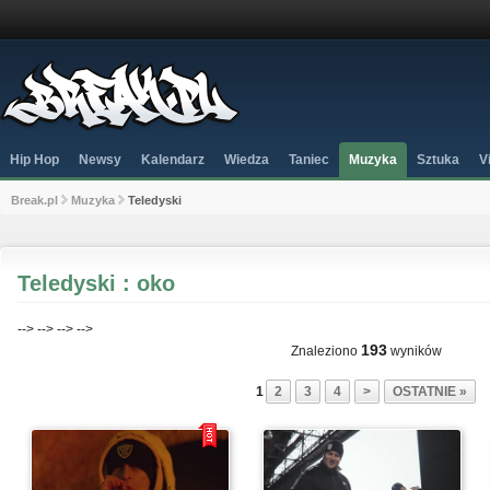
Hip Hop
Newsy
Kalendarz
Wiedza
Taniec
Muzyka
Sztuka
V
Break.pl
Muzyka
Teledyski
Teledyski : oko
-->
-->
-->
-->
193
Znaleziono
wyników
1
2
3
4
>
OSTATNIE »