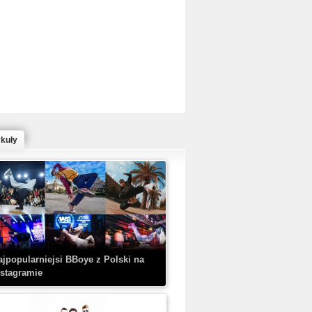
ed Bull Bc One Cypher Poland 2020 w
owym Wydaniu!
ykuły
aczorex w najnowszym klipie: HRYPA
 Kobieta z walizką
ajpopularniejsi BBoye z Polski na
nstagramie