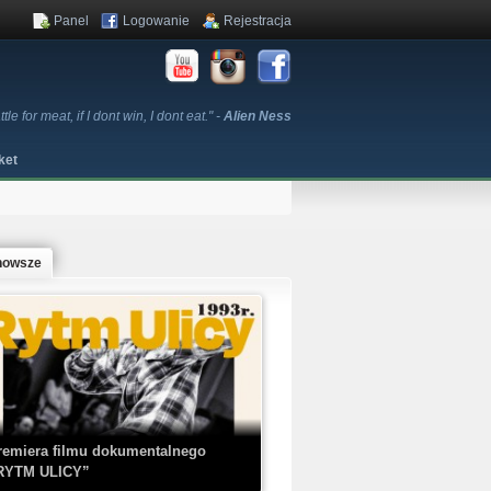
Panel
Logowanie
Rejestracja
attle for meat, if I dont win, I dont eat." -
Alien Ness
ket
nowsze
remiera filmu dokumentalnego
RYTM ULICY”