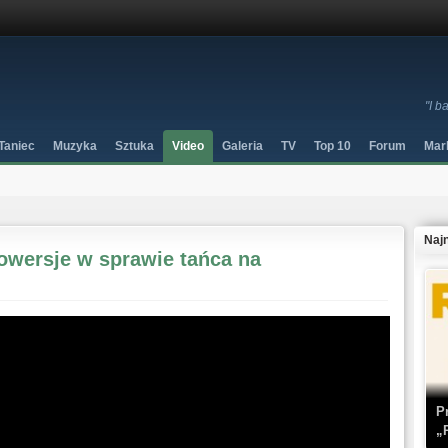
"I b
Taniec
Muzyka
Sztuka
Video
Galeria
TV
Top 10
Forum
Mar
Naj
rowersje w sprawie tańca na
P
„