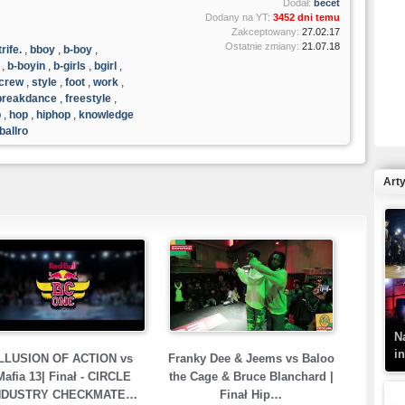
Dodał:
becet
Dodany na YT:
3452 dni temu
Zakceptowany:
27.02.17
Ostatnie zmiany:
21.07.18
trife.
,
bboy
,
b-boy
,
,
b-boyin
,
b-girls
,
bgirl
,
crew
,
style
,
foot
,
work
,
R
breakdance
,
freestyle
,
N
p
,
hop
,
hiphop
,
knowledge
ballro
Art
K
–
N
i
LLUSION OF ACTION vs
Franky Dee & Jeems vs Baloo
Mafia 13| Finał - CIRCLE
the Cage & Bruce Blanchard |
NDUSTRY CHECKMATE…
Finał Hip…