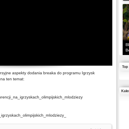
B
B
Top
wersyjne aspekty dodania breaka do programu Igrzysk
 na ten temat:
Kale
encji_na_igrzyskach_olimpijskich_mlodziezy
J
igrzyskach_olimpijskich_mlodziezy_