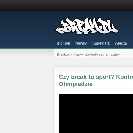
Hip Hop
Newsy
Kalendarz
Wiedza
Break.pl
Filmy
Zawody zagraniczne
Czy break to sport? Kont
Olimpiadzie