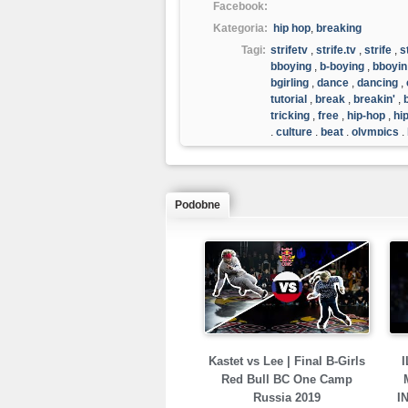
Facebook:
Kategoria:
hip hop
,
breaking
Tagi:
strifetv
,
strife.tv
,
strife
,
s
bboying
,
b-boying
,
bboyin
bgirling
,
dance
,
dancing
,
tutorial
,
break
,
breakin'
,
tricking
,
free
,
hip-hop
,
hi
,
culture
,
beat
,
olympics
,
Podobne
Kastet vs Lee | Final B-Girls
I
Red Bull BC One Camp
Russia 2019
I