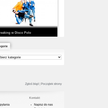
EDE & SIR MICH - KICKDOWN /
ISCO NOIR
reaking w Disco Polo
egorie
łoń & Dope D.O.D. - Makeem Bleed |
rod. Chubeats, Scratch:…
reaking na Olimpiadzie w Paryżu
024 - Najciekawsze komentarze
Zgłoś błąd
|
Początek strony
Kontakt
risBo - Cienie
pytania
Napisz do nas