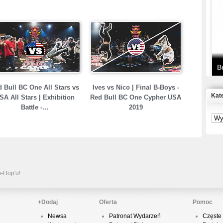
T
D
B
 Bull BC One All Stars vs
Ives vs Nico | Final B-Boys -
Kat
SA All Stars | Exhibition
Red Bull BC One Cypher USA
Battle -…
2019
S
P
B
2
p-Hop'u!
+Dodaj
Oferta
Pomoc
K
Newsa
Patronat Wydarzeń
Częste 