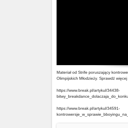
Materiał od Strife poruszający kontro
Olimpijskich Młodzieży. Sprawdź więcej
https://www.break.pl/artykul/34438-
bitwy_breakdance_dolaczaja_do_konkur
https://www.break.pl/artykul/34591-
kontrowersje_w_sprawie_bboyingu_na_