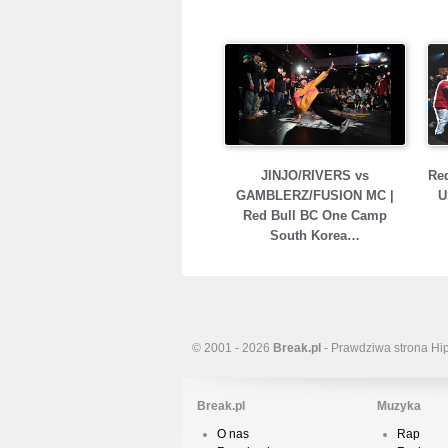
JINJO/RIVERS vs
Red
GAMBLERZ/FUSION MC |
U
Red Bull BC One Camp
South Korea…
© 2001 - 2026
Break.pl
- Prawdziwa strona Hi
Break.pl
Muzyka
O nas
Rap