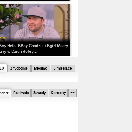
Boy Hefo, BBoy Chadzik i Bgirl Meery
erry w Dzień dobry…
 10
2 tygodnie
Miesiąc
3 miesiące
Festiwale
Zawody
Koncerty
>>
ndarz
etlagz ft. PRO8L3M - Mieć i nie mieć